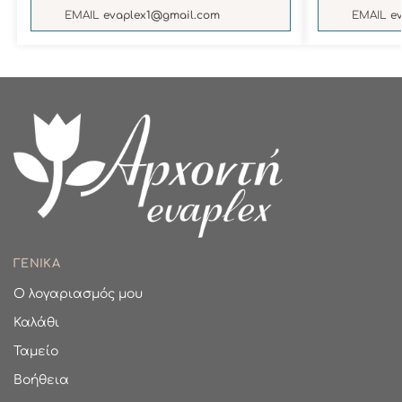
EMAIL
evaplex1@gmail.com
EMAIL
e
ΓΕΝΙΚΑ
Ο λογαριασμός μου
Καλάθι
Ταμείο
Βοήθεια