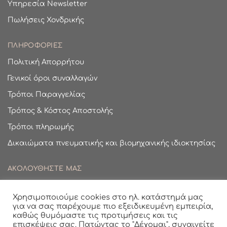
Υπηρεσία Newsletter
Πωλήσεις Χονδρικής
ΠΛΗΡΟΦΟΡΙΕΣ
Πολιτική Απορρήτου
Γενικοί όροι συναλλαγών
Τρόποι Παραγγελίας
Τρόπος & Κόστος Αποστολής
Τρόποι πληρωμής
Δικαιώματα πνευματικής και βιομηχανικής ιδιοκτησίας
ΑΚΟΛΟΥΘΗΣΤΕ ΜΑΣ
Facebook
Χρησιμοποιούμε cookies στο ηλ. κατάστημά μας
Instagram
για να σας παρέχουμε πιο εξειδικευμένη εμπειρία,
καθώς θυμόμαστε τις προτιμήσεις και τις
© Evaplex 2020
επισκέψεις σας. Πατώντας το "Δέχομαι", συναινείτε