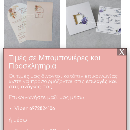
X
Τιμές σε Μπομπονιέρες και
Προσκλητήριο
Προσκλητήριο
γαμοβάπτισης με απαλό
γαμοβάπτισης σε λευκό
Προσκλητήρια
σομόν φάκελο και οβάλ
χρώμα και εκτυπωμένα
κάρτα σε τρία χρώματα.
μπλε τριαντάφυλλα στον
Οι τιμές μας δίνονται κατόπιν επικοινωνίας
φάκελο και εσωτερικά
ώστε να προσαρμόζονται στις
επιλογές και
Ζητήστε προσφορά
στην κάρτα.
στις ανάγκες
σας.
VIBER
+30 6972824106
Ζητήστε προσφορά
EMAIL
Επικοινωνήστε μαζί μας μέσω
VIBER
+30 6972824106
evaplex1@gmail.com
Viber 6972824106
EMAIL
evaplex1@gmail.com
ή μέσω