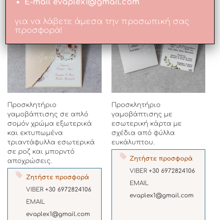
E-mail evaplex1@gmail.com
για να λάβετε άμεσα την προσωπική σας
προσφορά!
Προσκλητήριο
Προσκλητήριο
γαμοβάπτισης σε απλό
γαμοβάπτισης με
σομόν χρώμα εξωτερικά
εσωτερική κάρτα με
και εκτυπωμένα
σχέδια από φύλλα
τριαντάφυλλα εσωτερικά
ευκάλυπτου.
σε ροζ και μπορντό
Ζητήστε προσφορά
αποχρώσεις.
VIBER
+30 6972824106
Ζητήστε προσφορά
EMAIL
VIBER
+30 6972824106
evaplex1@gmail.com
EMAIL
evaplex1@gmail.com