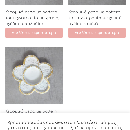
Κεραμικό ρεσό με pattern
Κεραμικό ρεσό με pattern
και τεχνοτροπία με χρυσό,
και τεχνοτροπία με χρυσό,
σχέδιο πεταλούδα
σχέδιο καρδιά
Διαβάστε περισσότερα
Διαβάστε περισσότερα
Κεραμικό ρεσό με pattern
και τεχνοτροπία με χρυσό,
Χρησιμοποιούμε cookies στο ηλ. κατάστημά μας
σχέδιο λουλούδι
για να σας παρέχουμε πιο εξειδικευμένη εμπειρία,