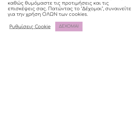
Διαβάστε περισσότερα
καθώς θυμόμαστε τις προτιμήσεις και τις
επισκέψεις σας. Πατώντας το "Δέχομαι", συναινείτε
για την χρήση ΟΛΩΝ των cookies.
Προσφορά του Μήνα!
Ρυθμίσεις Cookie
ΔΕΧΟΜΑΙ
Μοναδικά προϊόντα γάμου και βάπτισης
σε τιμές προσφοράς.
Δείτε τις προσφορές