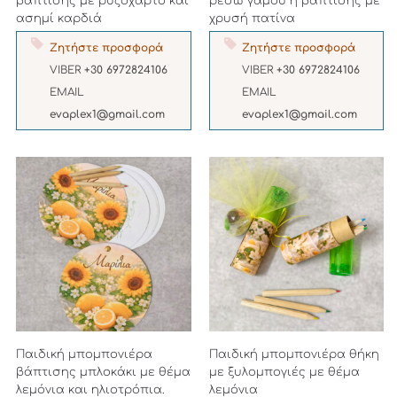
βάπτισης με ρυζόχαρτο και
ρεσώ γαμου ή βάπτισης με
ασημί καρδιά
χρυσή πατίνα
Ζητήστε προσφορά
Ζητήστε προσφορά
VIBER
+30 6972824106
VIBER
+30 6972824106
EMAIL
EMAIL
evaplex1@gmail.com
evaplex1@gmail.com
Παιδική μπομπονιέρα
Παιδική μπομπονιέρα θήκη
βάπτισης μπλοκάκι με θέμα
με ξυλομπογιές με θέμα
λεμόνια και ηλιοτρόπια.
λεμόνια