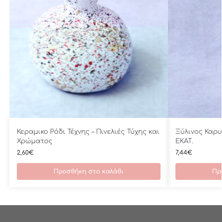
Κεραμικο Ρόδι Τέχνης – Πινελιές Τύχης και
Ξύλινος Καρ
Χρώματος
ΕΚΑΤ.
2,60
€
7,44
€
Προσθήκη στο καλάθι
Πρ