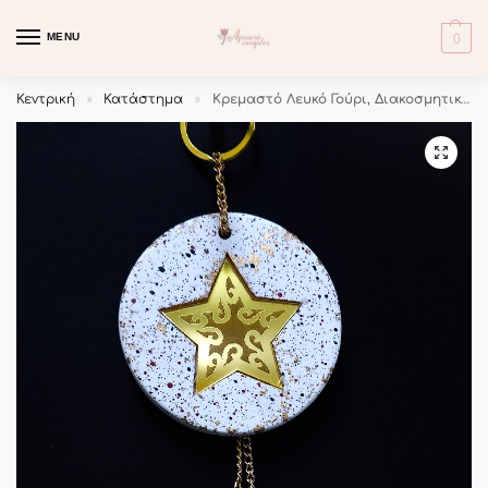
MENU
0
Κεντρική
Κατάστημα
Κρεμαστό Λευκό Γούρι, Διακοσμητικό Κεραμικό με Χρυσό Plexiglass Αστέρι Πιτσιλιές
»
»