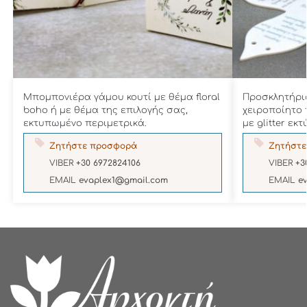
Μπομπονιέρα γάμου κουτί με θέμα floral
Προσκλητήρι
boho ή με θέμα της επιλογής σας,
χειροποίητο 
εκτυπωμένο περιμετρικά.
με glitter εκ
Ζητήστε προσφορά
Ζητήστε
VIBER
+30 6972824106
VIBER
+3
EMAIL
evaplex1@gmail.com
EMAIL
e